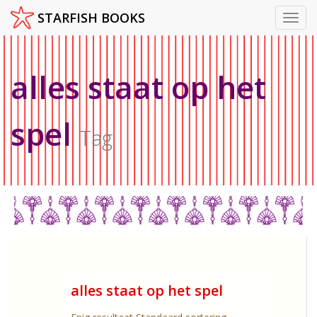
STARFISH BOOKS
Toggl
Skip
to
content
alles staat op het
spel
Tag
alles staat op het spel