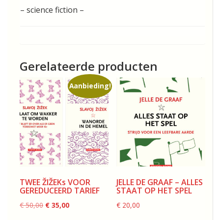
– science fiction –
Gerelateerde producten
Aanbieding!
TWEE ŽIŽEKs VOOR
JELLE DE GRAAF – ALLES
GEREDUCEERD TARIEF
STAAT OP HET SPEL
Oorspronkelijke
Huidige
€
50,00
€
35,00
€
20,00
prijs
prijs