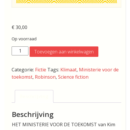
€
30,00
Op voorraad
KIM
Toevoegen aan winkelwagen
STANLEY
ROBINSON
Categorie:
Fictie
Tags:
Klimaat
,
Ministerie voor de
–
toekomst
,
Robinson
,
Science fiction
HET
MINISTERIE
VOOR
Beschrijving
DE
TOEKOMST
Beschrijving
aantal
HET MINISTERIE VOOR DE TOEKOMST van Kim