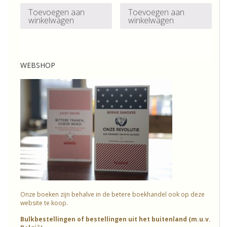
was:
is:
Toevoegen aan
Toevoegen aan
winkelwagen
winkelwagen
€ 50,00.
€ 35,00.
WEBSHOP
Onze boeken zijn behalve in de betere boekhandel ook op deze
website te koop.
Bulkbestellingen of bestellingen uit het buitenland (m.u.v.